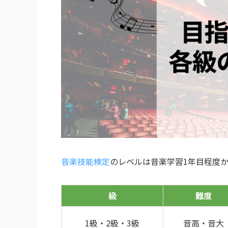
音楽技能検定
のレベルは音楽学習1年目程度
級
難度
1級・2級・3級
音高・音大