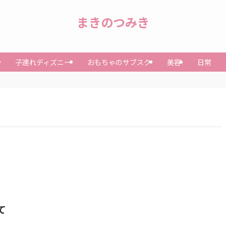
まきのつみき
子連れディズニー
おもちゃのサブスク
美容
日常
て